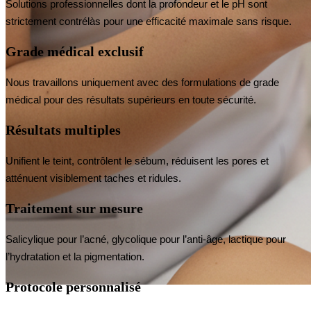
Solutions professionnelles dont la profondeur et le pH sont
strictement contrélàs pour une efficacité maximale sans risque.
Grade médical exclusif
Nous travaillons uniquement avec des formulations de grade
médical pour des résultats supérieurs en toute sécurité.
Résultats multiples
Unifient le teint, contrôlent le sébum, réduisent les pores et
atténuent visiblement taches et ridules.
Traitement sur mesure
Salicylique pour l’acné, glycolique pour l’anti-âge, lactique pour
l’hydratation et la pigmentation.
Protocole personnalisé