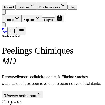
Accueil
Services
Problématiques
Blog
Forfaits
Explorer
FR
|
EN
Grade médical
Peelings Chimiques
MD
Renouvellement cellulaire contrélà. Éliminez taches,
cicatrices et rides pour révéler une peau neuve et Éclatante.
Réserver maintenant
2-5 jours