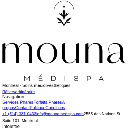
Montréal · Soins médico-esthétiques
Réserver
Itinéraire
Navigation
Services Phares
Forfaits Phares
À
propos
Contact
Politique
Conditions
+1 (514) 331-0433
info@mounamedispa.com
2555 des Nations St.,
Suite 101, Montreal
Infolettre