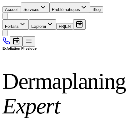
Accueil
Services
Problématiques
Blog
Forfaits
Explorer
FR
|
EN
Exfoliation Physique
Dermaplaning
Expert