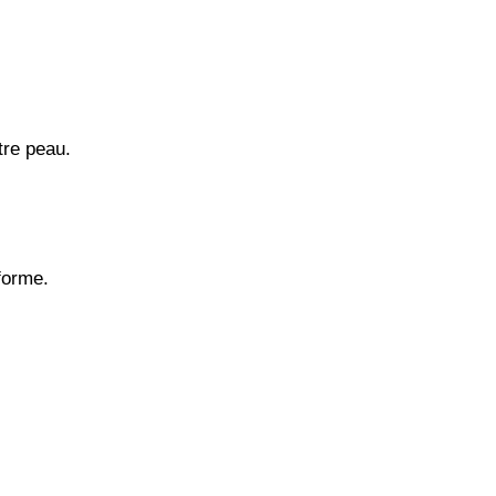
.
tre peau.
forme.