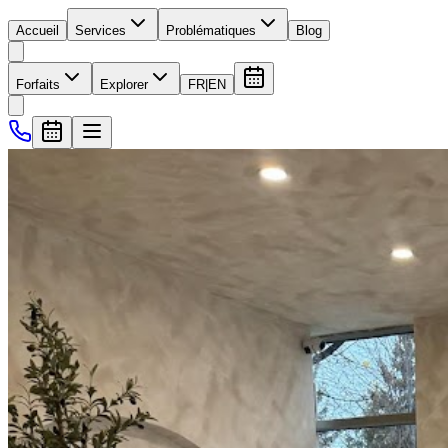
Accueil
Services
Problématiques
Blog
Forfaits
Explorer
FR
|
EN