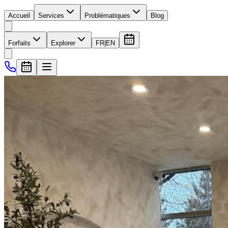
Accueil
Services
Problématiques
Blog
Forfaits
Explorer
FR
|
EN